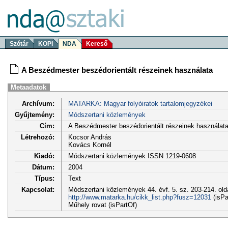
Szótár
KOPI
NDA
Kereső
A Beszédmester beszédorientált részeinek használata
Metaadatok
Archívum:
MATARKA: Magyar folyóiratok tartalomjegyzékei
Gyűjtemény:
Módszertani közlemények
Cím:
A Beszédmester beszédorientált részeinek használat
Létrehozó:
Kocsor András
Kovács Kornél
Kiadó:
Módszertani közlemények ISSN 1219-0608
Dátum:
2004
Típus:
Text
Kapcsolat:
Módszertani közlemények 44. évf. 5. sz. 203-214. old
http://www.matarka.hu/cikk_list.php?fusz=12031
(isPa
Műhely rovat (isPartOf)