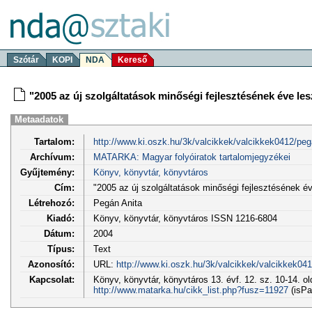
Szótár
KOPI
NDA
Kereső
"2005 az új szolgáltatások minőségi fejlesztésének éve les
Metaadatok
Tartalom:
http://www.ki.oszk.hu/3k/valcikkek/valcikkek0412/peg
Archívum:
MATARKA: Magyar folyóiratok tartalomjegyzékei
Gyűjtemény:
Könyv, könyvtár, könyvtáros
Cím:
"2005 az új szolgáltatások minőségi fejlesztésének év
Létrehozó:
Pegán Anita
Kiadó:
Könyv, könyvtár, könyvtáros ISSN 1216-6804
Dátum:
2004
Típus:
Text
Azonosító:
URL:
http://www.ki.oszk.hu/3k/valcikkek/valcikkek04
Kapcsolat:
Könyv, könyvtár, könyvtáros 13. évf. 12. sz. 10-14. o
http://www.matarka.hu/cikk_list.php?fusz=11927
(isPa