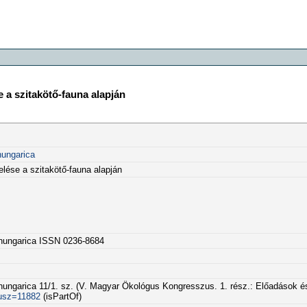
 a szitakötő-fauna alapján
hungarica
lése a szitakötő-fauna alapján
 hungarica ISSN 0236-8684
ungarica 11/1. sz. (V. Magyar Ökológus Kongresszus. 1. rész.: Előadások és
fusz=11882
(isPartOf)