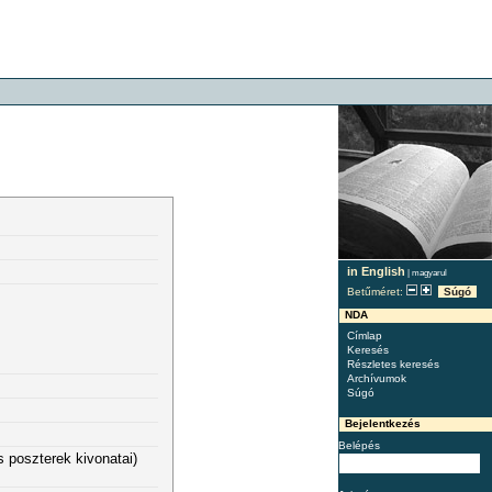
in English
|
magyarul
Betűméret:
Súgó
NDA
Címlap
Keresés
Részletes keresés
Archívumok
Súgó
Bejelentkezés
Belépés
 poszterek kivonatai)