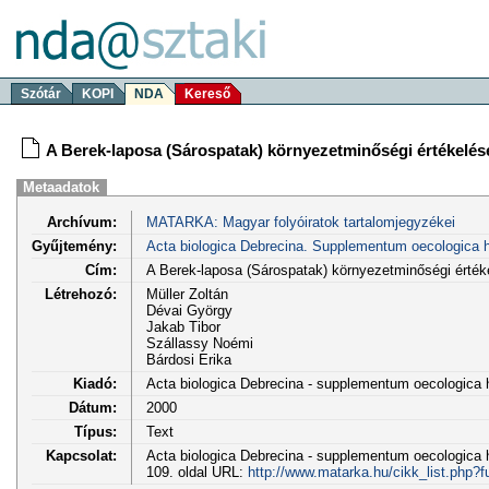
Szótár
KOPI
NDA
Kereső
A Berek-laposa (Sárospatak) környezetminőségi értékelése
Metaadatok
Archívum:
MATARKA: Magyar folyóiratok tartalomjegyzékei
Gyűjtemény:
Acta biologica Debrecina. Supplementum oecologica 
Cím:
A Berek-laposa (Sárospatak) környezetminőségi értéke
Létrehozó:
Müller Zoltán
Dévai György
Jakab Tibor
Szállassy Noémi
Bárdosi Erika
Kiadó:
Acta biologica Debrecina - supplementum oecologica
Dátum:
2000
Típus:
Text
Kapcsolat:
Acta biologica Debrecina - supplementum oecologica h
109. oldal URL:
http://www.matarka.hu/cikk_list.php?