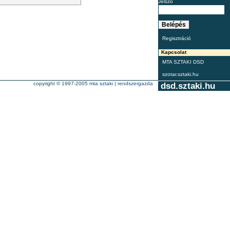
Jelszó
Regisztráció
Kapcsolat
MTA SZTAKI DSD
szotar.sztaki.hu
copyright © 1997-2005
mta sztaki
|
rendszergazda
dsd.sztaki.hu