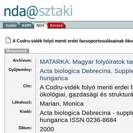
Szótár
KOPI
NDA
Kereső
A Codru-vidék folyó menti erdei facsoportosulásainak ökol
Metaadatok
Archívum:
MATARKA: Magyar folyóiratok ta
Gyűjtemény:
Acta biologica Debrecina. Supp
hungarica
Cím:
A Codru-vidék folyó menti erdei 
ökológiai, gazdasági és strukturá
Létrehozó:
Marian, Monica
Kiadó:
Acta biologica Debrecina - sup
hungarica ISSN 0236-8684
Dátum:
2000