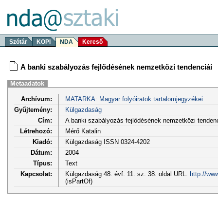
Szótár
KOPI
NDA
Kereső
A banki szabályozás fejlődésének nemzetközi tendenciái
Metaadatok
Archívum:
MATARKA: Magyar folyóiratok tartalomjegyzékei
Gyűjtemény:
Külgazdaság
Cím:
A banki szabályozás fejlődésének nemzetközi tendenc
Létrehozó:
Mérő Katalin
Kiadó:
Külgazdaság ISSN 0324-4202
Dátum:
2004
Típus:
Text
Kapcsolat:
Külgazdaság 48. évf. 11. sz. 38. oldal URL:
http://ww
(isPartOf)