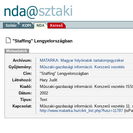
Szótár
KOPI
NDA
Kereső
"Staffing" Lengyelországban
Metaadatok
Archívum:
MATARKA: Magyar folyóiratok tartalomjegyzékei
Gyűjtemény:
Műszaki-gazdasági információ. Korszerű vezetés
Cím:
"Staffing" Lengyelországban
Létrehozó:
Hary Judit
Kiadó:
Műszaki-gazdasági információ. Korszerű vezetés IS
Dátum:
2002
Típus:
Text
Kapcsolat:
Műszaki-gazdasági információ. Korszerű vezetés 11. s
http://www.matarka.hu/cikk_list.php?fusz=11787
(isPa