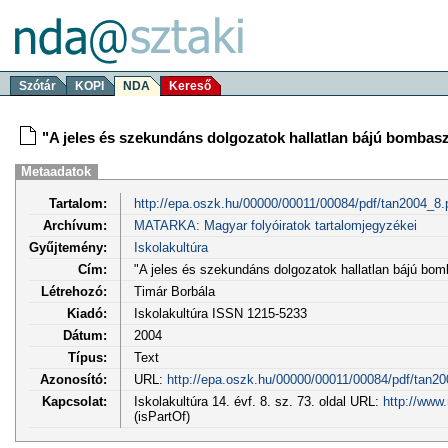
Szótár
KOPI
NDA
Kereső
"A jeles és szekundáns dolgozatok hallatlan bájú bombasz
Metaadatok
Tartalom:
http://epa.oszk.hu/00000/00011/00084/pdf/tan2004_8.
Archívum:
MATARKA: Magyar folyóiratok tartalomjegyzékei
Gyűjtemény:
Iskolakultúra
Cím:
"A jeles és szekundáns dolgozatok hallatlan bájú bom
Létrehozó:
Timár Borbála
Kiadó:
Iskolakultúra ISSN 1215-5233
Dátum:
2004
Típus:
Text
Azonosító:
URL:
http://epa.oszk.hu/00000/00011/00084/pdf/tan20
Kapcsolat:
Iskolakultúra 14. évf. 8. sz. 73. oldal URL:
http://www
(isPartOf)