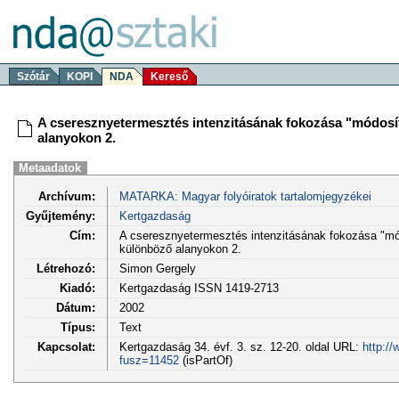
Szótár
KOPI
NDA
Kereső
A cseresznyetermesztés intenzitásának fokozása "módosí
alanyokon 2.
Metaadatok
Archívum:
MATARKA: Magyar folyóiratok tartalomjegyzékei
Gyűjtemény:
Kertgazdaság
Cím:
A cseresznyetermesztés intenzitásának fokozása "mód
különböző alanyokon 2.
Létrehozó:
Simon Gergely
Kiadó:
Kertgazdaság ISSN 1419-2713
Dátum:
2002
Típus:
Text
Kapcsolat:
Kertgazdaság 34. évf. 3. sz. 12-20. oldal URL:
http:/
fusz=11452
(isPartOf)