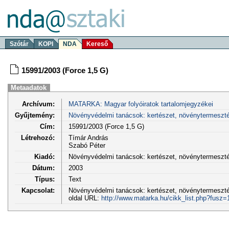
Szótár
KOPI
NDA
Kereső
15991/2003 (Force 1,5 G)
Metaadatok
Archívum:
MATARKA: Magyar folyóiratok tartalomjegyzékei
Gyűjtemény:
Növényvédelmi tanácsok: kertészet, növénytermeszt
Cím:
15991/2003 (Force 1,5 G)
Létrehozó:
Tímár András
Szabó Péter
Kiadó:
Növényvédelmi tanácsok: kertészet, növénytermeszt
Dátum:
2003
Típus:
Text
Kapcsolat:
Növényvédelmi tanácsok: kertészet, növénytermesztés
oldal URL:
http://www.matarka.hu/cikk_list.php?fusz=