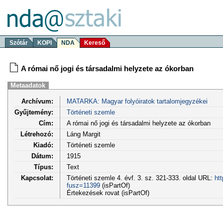
Szótár
KOPI
NDA
Kereső
A római nő jogi és társadalmi helyzete az ókorban
Metaadatok
Archívum:
MATARKA: Magyar folyóiratok tartalomjegyzékei
Gyűjtemény:
Történeti szemle
Cím:
A római nő jogi és társadalmi helyzete az ókorban
Létrehozó:
Láng Margit
Kiadó:
Történeti szemle
Dátum:
1915
Típus:
Text
Kapcsolat:
Történeti szemle 4. évf. 3. sz. 321-333. oldal URL:
ht
fusz=11399
(isPartOf)
Értekezések rovat (isPartOf)