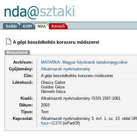
Szótár
KOPI
NDA
Kereső
A gépi beszédkeltés korszeru módszerei
Metaadatok
Archívum:
MATARKA: Magyar folyóiratok tartalomjegyzékei
Gyűjtemény:
Alkalmazott nyelvtudomány
Cím:
A gépi beszédkeltés korszeru módszerei
Létrehozó:
Olaszy Gábor
Gordos Géza
Németh Géza
Kiadó:
Alkalmazott nyelvtudomány ISSN 1587-1061
Dátum:
2003
Típus:
Text
Kapcsolat:
Alkalmazott nyelvtudomány 3. évf. 1. sz. 13. oldal U
fusz=11378
(isPartOf)