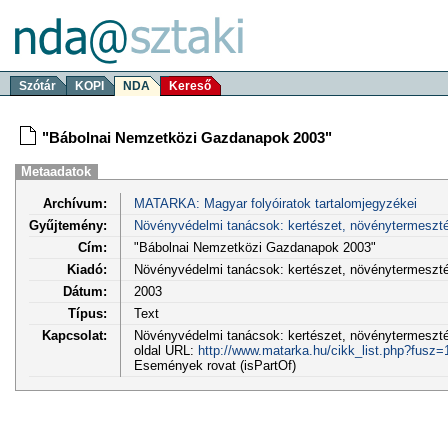
Szótár
KOPI
NDA
Kereső
"Bábolnai Nemzetközi Gazdanapok 2003"
Metaadatok
Archívum:
MATARKA: Magyar folyóiratok tartalomjegyzékei
Gyűjtemény:
Növényvédelmi tanácsok: kertészet, növénytermeszt
Cím:
"Bábolnai Nemzetközi Gazdanapok 2003"
Kiadó:
Növényvédelmi tanácsok: kertészet, növénytermeszt
Dátum:
2003
Típus:
Text
Kapcsolat:
Növényvédelmi tanácsok: kertészet, növénytermesztés
oldal URL:
http://www.matarka.hu/cikk_list.php?fusz=
Események rovat (isPartOf)