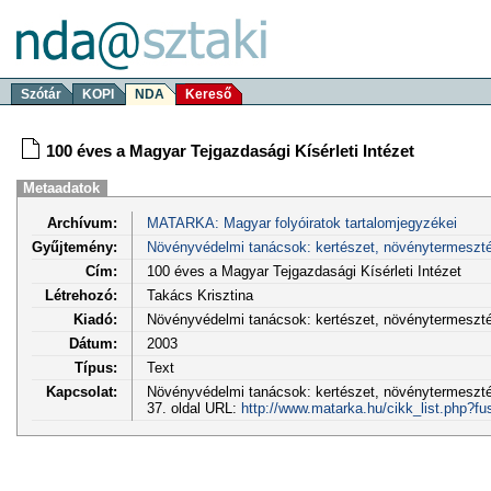
Szótár
KOPI
NDA
Kereső
100 éves a Magyar Tejgazdasági Kísérleti Intézet
Metaadatok
Archívum:
MATARKA: Magyar folyóiratok tartalomjegyzékei
Gyűjtemény:
Növényvédelmi tanácsok: kertészet, növénytermeszt
Cím:
100 éves a Magyar Tejgazdasági Kísérleti Intézet
Létrehozó:
Takács Krisztina
Kiadó:
Növényvédelmi tanácsok: kertészet, növénytermeszt
Dátum:
2003
Típus:
Text
Kapcsolat:
Növényvédelmi tanácsok: kertészet, növénytermesztés
37. oldal URL:
http://www.matarka.hu/cikk_list.php?f