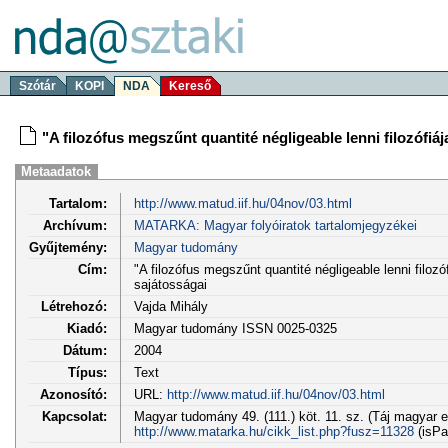
Szótár
KOPI
NDA
Kereső
"A filozófus megszűnt quantité négligeable lenni filozófiá
Metaadatok
Tartalom:
http://www.matud.iif.hu/04nov/03.html
Archívum:
MATARKA: Magyar folyóiratok tartalomjegyzékei
Gyűjtemény:
Magyar tudomány
Cím:
"A filozófus megszűnt quantité négligeable lenni filozó
sajátosságai
Létrehozó:
Vajda Mihály
Kiadó:
Magyar tudomány ISSN 0025-0325
Dátum:
2004
Típus:
Text
Azonosító:
URL:
http://www.matud.iif.hu/04nov/03.html
Kapcsolat:
Magyar tudomány 49. (111.) köt. 11. sz. (Táj magyar e
http://www.matarka.hu/cikk_list.php?fusz=11328
(isPa