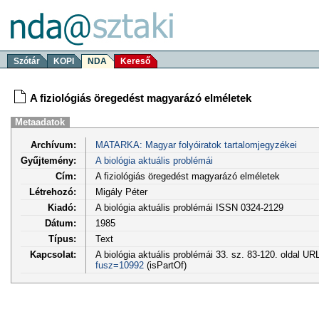
Szótár
KOPI
NDA
Kereső
A fiziológiás öregedést magyarázó elméletek
Metaadatok
Archívum:
MATARKA: Magyar folyóiratok tartalomjegyzékei
Gyűjtemény:
A biológia aktuális problémái
Cím:
A fiziológiás öregedést magyarázó elméletek
Létrehozó:
Migály Péter
Kiadó:
A biológia aktuális problémái ISSN 0324-2129
Dátum:
1985
Típus:
Text
Kapcsolat:
A biológia aktuális problémái 33. sz. 83-120. oldal UR
fusz=10992
(isPartOf)