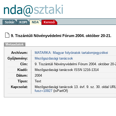
Szótár
KOPI
NDA
Kereső
9. Tiszántúli Növényvédelmi Fórum 2004. október 20-21.
Metaadatok
Archívum:
MATARKA: Magyar folyóiratok tartalomjegyzékei
Gyűjtemény:
Mezőgazdasági tanácsok
Cím:
9. Tiszántúli Növényvédelmi Fórum 2004. október 20-
Kiadó:
Mezőgazdasági tanácsok ISSN 1216-1314
Dátum:
2004
Típus:
Text
Kapcsolat:
Mezőgazdasági tanácsok 13. évf. 9. sz. 30. oldal UR
fusz=10927
(isPartOf)