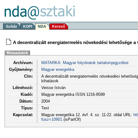
Szótár
KOPI
NDA
Kereső
A decentralizált energiatermelés növekedési lehetősége a 
Metaadatok
Archívum:
MATARKA: Magyar folyóiratok tartalomjegyzékei
Gyűjtemény:
Magyar energetika
Cím:
A decentralizált energiatermelés növekedési lehetőség
kihatások
Létrehozó:
Veisse István
Kiadó:
Magyar energetika ISSN 1216-8599
Dátum:
2004
Típus:
Text
Kapcsolat:
Magyar energetika 12. évf. 4. sz. 11-22. oldal URL:
ht
fusz=10901
(isPartOf)