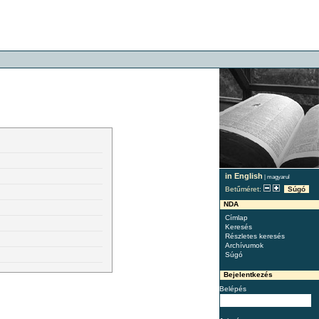
in English
|
magyarul
Betűméret:
Súgó
NDA
Címlap
Keresés
Részletes keresés
Archívumok
Súgó
Bejelentkezés
Belépés