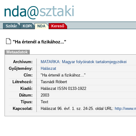
Szótár
KOPI
NDA
Kereső
"Ha értenél a fizikához..."
Metaadatok
Archívum:
MATARKA: Magyar folyóiratok tartalomjegyzékei
Gyűjtemény:
Halászat
Cím:
"Ha értenél a fizikához..."
Létrehozó:
Tasnádi Róbert
Kiadó:
Halászat ISSN 0133-1922
Dátum:
2003
Típus:
Text
Kapcsolat:
Halászat 96. évf. 1. sz. 24-25. oldal URL:
http://www.