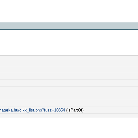
matarka.hu/cikk_list.php?fusz=10854
(isPartOf)