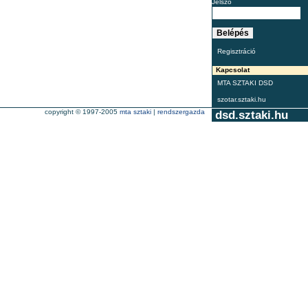
Jelszó
Regisztráció
Kapcsolat
MTA SZTAKI DSD
szotar.sztaki.hu
copyright © 1997-2005
mta sztaki
|
rendszergazda
dsd.sztaki.hu