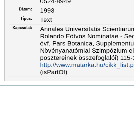
0524-8949
Dátum:
1993
Típus:
Text
Kapcsolat:
Annales Universitatis Scientiar
Rolando Eötvös Nominatae - Sect
évf. Pars Botanica, Supplementu
Növényanatómiai Szimpózium el
posztereinek összefoglalói) 115-
http://www.matarka.hu/cikk_list
(isPartOf)