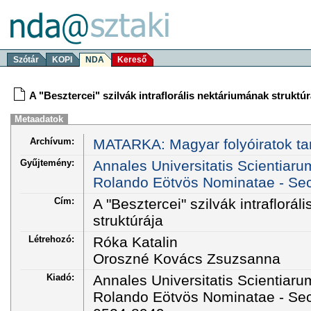
Szótár
KOPI
NDA
Kereső
A "Besztercei" szilvák intraflorális nektáriumának struktúr
Metaadatok
Archívum:
MATARKA: Magyar folyóiratok ta
Gyűjtemény:
Annales Universitatis Scientiar
Rolando Eötvös Nominatae - Sect
Cím:
A "Besztercei" szilvák intraflorá
struktúrája
Létrehozó:
Róka Katalin
Oroszné Kovács Zsuzsanna
Kiadó:
Annales Universitatis Scientiar
Rolando Eötvös Nominatae - Sec