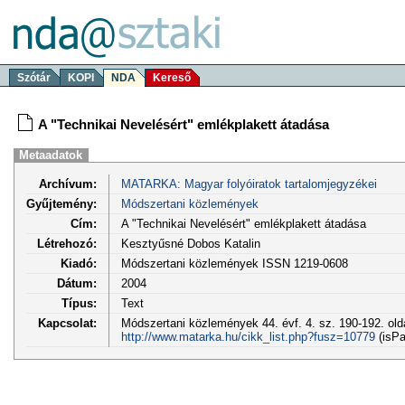
Szótár
KOPI
NDA
Kereső
A "Technikai Nevelésért" emlékplakett átadása
Metaadatok
Archívum:
MATARKA: Magyar folyóiratok tartalomjegyzékei
Gyűjtemény:
Módszertani közlemények
Cím:
A "Technikai Nevelésért" emlékplakett átadása
Létrehozó:
Kesztyűsné Dobos Katalin
Kiadó:
Módszertani közlemények ISSN 1219-0608
Dátum:
2004
Típus:
Text
Kapcsolat:
Módszertani közlemények 44. évf. 4. sz. 190-192. old
http://www.matarka.hu/cikk_list.php?fusz=10779
(isPa