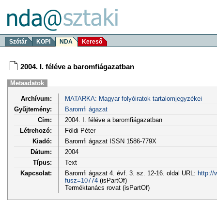
Szótár
KOPI
NDA
Kereső
2004. I. féléve a baromfiágazatban
Metaadatok
Archívum:
MATARKA: Magyar folyóiratok tartalomjegyzékei
Gyűjtemény:
Baromfi ágazat
Cím:
2004. I. féléve a baromfiágazatban
Létrehozó:
Földi Péter
Kiadó:
Baromfi ágazat ISSN 1586-779X
Dátum:
2004
Típus:
Text
Kapcsolat:
Baromfi ágazat 4. évf. 3. sz. 12-16. oldal URL:
http:/
fusz=10774
(isPartOf)
Terméktanács rovat (isPartOf)