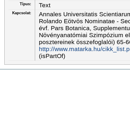
Típus:
Text
Kapcsolat:
Annales Universitatis Scientiar
Rolando Eötvös Nominatae - Sect
évf. Pars Botanica, Supplementu
Növényanatómiai Szimpózium el
posztereinek összefoglalói) 65-6
http://www.matarka.hu/cikk_list
(isPartOf)