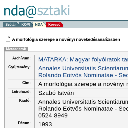
Szótár
KOPI
NDA
Kereső
A morfológia szerepe a növényi növekedésanalízisben
Metaadatok
Archívum:
MATARKA: Magyar folyóiratok ta
Gyűjtemény:
Annales Universitatis Scientiar
Rolando Eötvös Nominatae - Sect
Cím:
A morfológia szerepe a növényi
Létrehozó:
Szabó István
Kiadó:
Annales Universitatis Scientiar
Rolando Eötvös Nominatae - Sec
0524-8949
Dátum:
1993