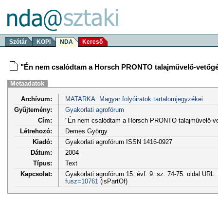
Szótár
KOPI
NDA
Kereső
"Én nem csalódtam a Horsch PRONTO talajművelő-vetőg
Metaadatok
Archívum:
MATARKA: Magyar folyóiratok tartalomjegyzékei
Gyűjtemény:
Gyakorlati agrofórum
Cím:
"Én nem csalódtam a Horsch PRONTO talajművelő-v
Létrehozó:
Demes György
Kiadó:
Gyakorlati agrofórum ISSN 1416-0927
Dátum:
2004
Típus:
Text
Kapcsolat:
Gyakorlati agrofórum 15. évf. 9. sz. 74-75. oldal URL:
fusz=10761
(isPartOf)