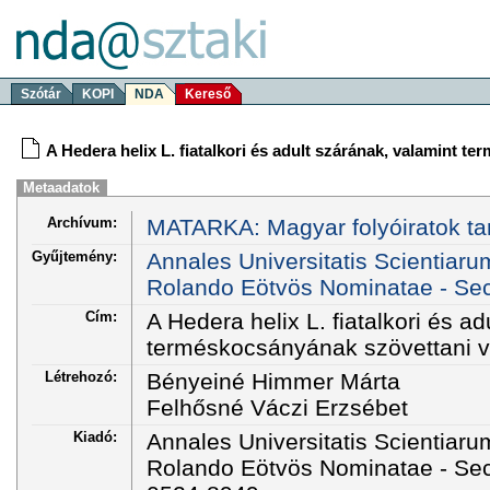
Szótár
KOPI
NDA
Kereső
A Hedera helix L. fiatalkori és adult szárának, valamint t
Metaadatok
Archívum:
MATARKA: Magyar folyóiratok ta
Gyűjtemény:
Annales Universitatis Scientiar
Rolando Eötvös Nominatae - Sect
Cím:
A Hedera helix L. fiatalkori és a
terméskocsányának szövettani v
Létrehozó:
Bényeiné Himmer Márta
Felhősné Váczi Erzsébet
Kiadó:
Annales Universitatis Scientiar
Rolando Eötvös Nominatae - Sec