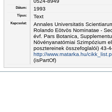
0524-8949
Dátum:
1993
Típus:
Text
Kapcsolat:
Annales Universitatis Scientiar
Rolando Eötvös Nominatae - Sect
évf. Pars Botanica, Supplementu
Növényanatómiai Szimpózium el
posztereinek összefoglalói) 43-4
http://www.matarka.hu/cikk_list
(isPartOf)