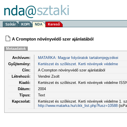
Szótár
KOPI
NDA
Kereső
A Crompton növényvédő szer ajánlatából
Metaadatok
Archívum:
MATARKA: Magyar folyóiratok tartalomjegyzékei
Gyűjtemény:
Kertészet és szőlészet. Kerti növények védelme
Cím:
A Crompton növényvédő szer ajánlatából
Létrehozó:
Vendrei Zsolt
Kiadó:
Kertészet és szőlészet. Kerti növények védelme ISS
Dátum:
2004
Típus:
Text
Kapcsolat:
Kertészet és szőlészet. Kerti növények védelme 1. sz.
http://www.matarka.hu/cikk_list.php?fusz=10588
(isPa