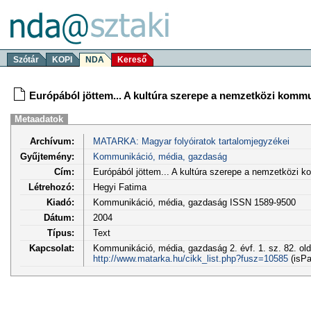
Szótár
KOPI
NDA
Kereső
Európából jöttem... A kultúra szerepe a nemzetközi komm
Metaadatok
Archívum:
MATARKA: Magyar folyóiratok tartalomjegyzékei
Gyűjtemény:
Kommunikáció, média, gazdaság
Cím:
Európából jöttem... A kultúra szerepe a nemzetközi 
Létrehozó:
Hegyi Fatima
Kiadó:
Kommunikáció, média, gazdaság ISSN 1589-9500
Dátum:
2004
Típus:
Text
Kapcsolat:
Kommunikáció, média, gazdaság 2. évf. 1. sz. 82. ol
http://www.matarka.hu/cikk_list.php?fusz=10585
(isPa