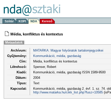
Szótár
KOPI
NDA
Kereső
Média, konfliktus és kontextus
Metaadatok
Archívum:
MATARKA: Magyar folyóiratok tartalomjegyzékei
Gyűjtemény:
Kommunikáció, média, gazdaság
Cím:
Média, konfliktus és kontextus
Létrehozó:
Spenser, Robert
Kiadó:
Kommunikáció, média, gazdaság ISSN 1589-9500
Dátum:
2004
Típus:
Text
Kapcsolat:
Kommunikáció, média, gazdaság 2. évf. 1. sz. 74. ol
http://www.matarka.hu/cikk_list.php?fusz=10585
(isPa