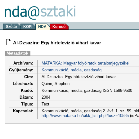
Szótár
KOPI
NDA
Kereső
Al-Dzsazíra: Egy hírtelevízió vihart kavar
Metaadatok
Archívum:
MATARKA: Magyar folyóiratok tartalomjegyzékei
Gyűjtemény:
Kommunikáció, média, gazdaság
Cím:
Al-Dzsazíra: Egy hírtelevízió vihart kavar
Létrehozó:
Quinn, Stephen
Kiadó:
Kommunikáció, média, gazdaság ISSN 1589-9500
Dátum:
2004
Típus:
Text
Kapcsolat:
Kommunikáció, média, gazdaság 2. évf. 1. sz. 59. ol
http://www.matarka.hu/cikk_list.php?fusz=10585
(isPa