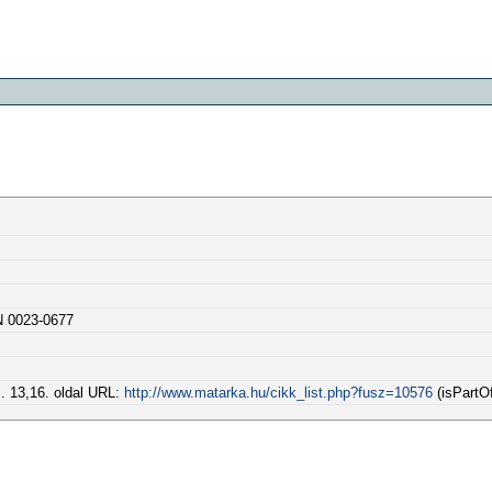
N 0023-0677
. 13,16. oldal URL:
http://www.matarka.hu/cikk_list.php?fusz=10576
(isPartOf