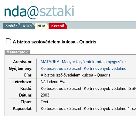
Szótár
KOPI
NDA
Kereső
A biztos szőlővédelem kulcsa - Quadris
Metaadatok
Archívum:
MATARKA: Magyar folyóiratok tartalomjegyzékei
Gyűjtemény:
Kertészet és szőlészet. Kerti növények védelme
Cím:
A biztos szőlővédelem kulcsa - Quadris
Létrehozó:
Nádudvari Éva
Kiadó:
Kertészet és szőlészet. Kerti növények védelme ISS
Dátum:
2003
Típus:
Text
Kapcsolat:
Kertészet és szőlészet. Kerti növények védelme 4. sz