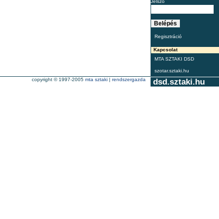
Jelszó
Regisztráció
Kapcsolat
MTA SZTAKI DSD
szotar.sztaki.hu
copyright © 1997-2005
mta sztaki
|
rendszergazda
dsd.sztaki.hu