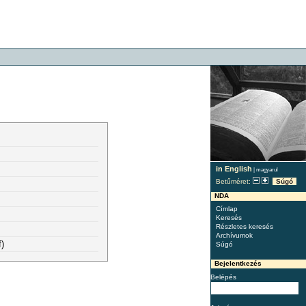
in English
|
magyarul
Betűméret:
Súgó
NDA
Címlap
Keresés
Részletes keresés
Archívumok
)
Súgó
Bejelentkezés
Belépés