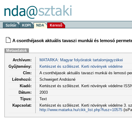
Szótár
KOPI
NDA
Kereső
A csonthéjasok aktuális tavaszi munkái és lemosó permet
Metaadatok
Archívum:
MATARKA: Magyar folyóiratok tartalomjegyzékei
Gyűjtemény:
Kertészet és szőlészet. Kerti növények védelme
Cím:
A csonthéjasok aktuális tavaszi munkái és lemosó p
Létrehozó:
Schweigert Andrásné
Kiadó:
Kertészet és szőlészet. Kerti növények védelme ISS
Dátum:
2003
Típus:
Text
Kapcsolat:
Kertészet és szőlészet. Kerti növények védelme 3. sz
http://www.matarka.hu/cikk_list.php?fusz=10575
(isPa