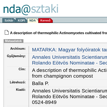
Szótár
KOPI
NDA
Kereső
A description of thermophilic Actinomycetes cultivated 
Metaadatok
Archívum:
MATARKA: Magyar folyóiratok ta
Gyűjtemény:
Annales Universitatis Scientiar
Rolando Eötvös Nominatae - Sect
Cím:
A description of thermophilic Ac
from champignon compost
Létrehozó:
Balla P.
Kiadó:
Annales Universitatis Scientiar
Rolando Eötvös Nominatae - Sec
0524-8949