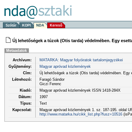
Szótár
KOPI
NDA
Kereső
Új lehetőségek a túzok (Otis tarda) védelmében. Egy eset
Metaadatok
Archívum:
MATARKA: Magyar folyóiratok tartalomjegyzékei
Gyűjtemény:
Magyar apróvad közlemények
Cím:
Új lehetőségek a túzok (Otis tarda) védelmében. Egy
Létrehozó:
Faragó Sándor
Giczi Ferenc
Kiadó:
Magyar apróvad közlemények ISSN 1418-284X
Dátum:
1997
Típus:
Text
Kapcsolat:
Magyar apróvad közlemények 1. sz. 187-195. oldal U
http://www.matarka.hu/cikk_list.php?fusz=10516
(isPa