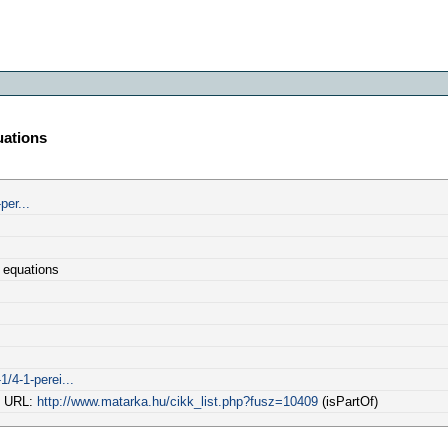
uations
per...
x equations
/4-1-perei...
al URL:
http://www.matarka.hu/cikk_list.php?fusz=10409
(isPartOf)