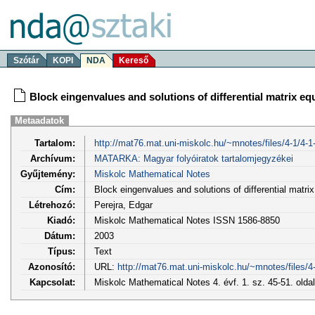
Szótár
KOPI
NDA
Kereső
Block eingenvalues and solutions of differential matrix eq
Metaadatok
Tartalom:
http://mat76.mat.uni-miskolc.hu/~mnotes/files/4-1/4-1-
Archívum:
MATARKA: Magyar folyóiratok tartalomjegyzékei
Gyűjtemény:
Miskolc Mathematical Notes
Cím:
Block eingenvalues and solutions of differential matri
Létrehozó:
Perejra, Edgar
Kiadó:
Miskolc Mathematical Notes ISSN 1586-8850
Dátum:
2003
Típus:
Text
Azonosító:
URL:
http://mat76.mat.uni-miskolc.hu/~mnotes/files/4-1
Kapcsolat:
Miskolc Mathematical Notes 4. évf. 1. sz. 45-51. old