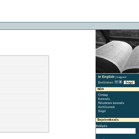
in English
|
magyarul
Betűméret:
Súgó
NDA
Címlap
Keresés
Részletes keresés
Archívumok
Súgó
Bejelentkezés
Belépés