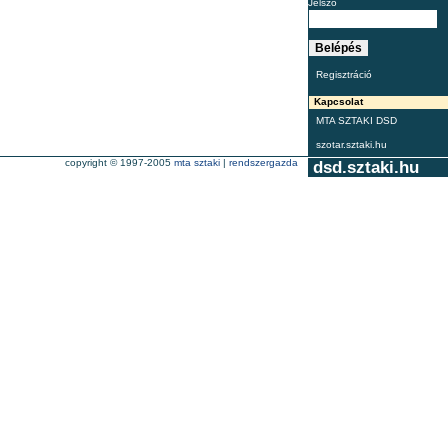
Jelszó
Regisztráció
Kapcsolat
MTA SZTAKI DSD
szotar.sztaki.hu
copyright © 1997-2005
mta sztaki
|
rendszergazda
dsd.sztaki.hu