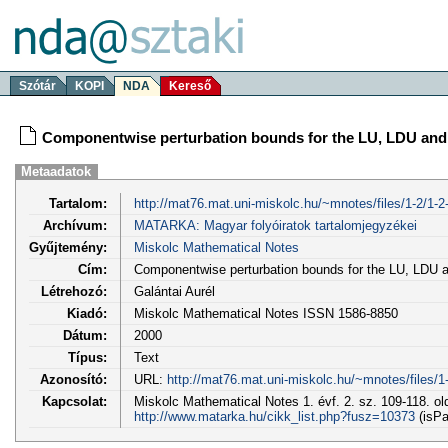
Szótár
KOPI
NDA
Kereső
Componentwise perturbation bounds for the LU, LDU and
Metaadatok
Tartalom:
http://mat76.mat.uni-miskolc.hu/~mnotes/files/1-2/1-2-
Archívum:
MATARKA: Magyar folyóiratok tartalomjegyzékei
Gyűjtemény:
Miskolc Mathematical Notes
Cím:
Componentwise perturbation bounds for the LU, LDU 
Létrehozó:
Galántai Aurél
Kiadó:
Miskolc Mathematical Notes ISSN 1586-8850
Dátum:
2000
Típus:
Text
Azonosító:
URL:
http://mat76.mat.uni-miskolc.hu/~mnotes/files/1-
Kapcsolat:
Miskolc Mathematical Notes 1. évf. 2. sz. 109-118. ol
http://www.matarka.hu/cikk_list.php?fusz=10373
(isPa