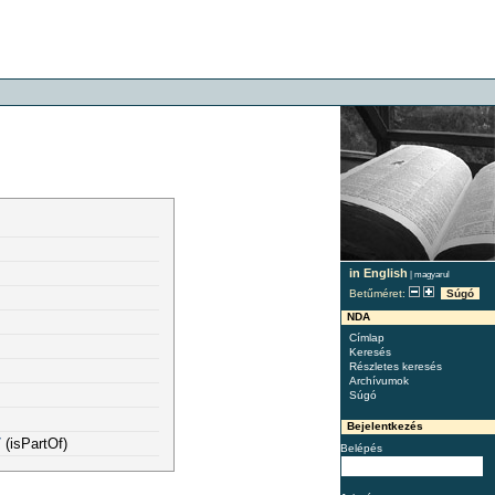
in English
|
magyarul
Betűméret:
Súgó
NDA
Címlap
Keresés
Részletes keresés
Archívumok
Súgó
Bejelentkezés
7
(isPartOf)
Belépés