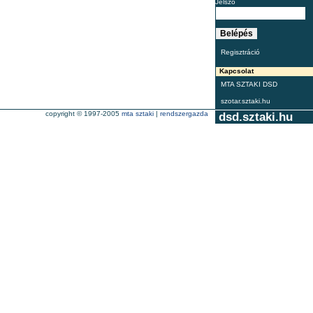
Jelszó
Regisztráció
Kapcsolat
MTA SZTAKI DSD
szotar.sztaki.hu
copyright © 1997-2005
mta sztaki
|
rendszergazda
dsd.sztaki.hu