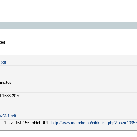
tes
.pdf
minates
N 1586-2070
-V5N1.pdf
f. 1. sz. 151-155. oldal URL:
http://www.matarka.hu/cikk_list.php?fusz=1035