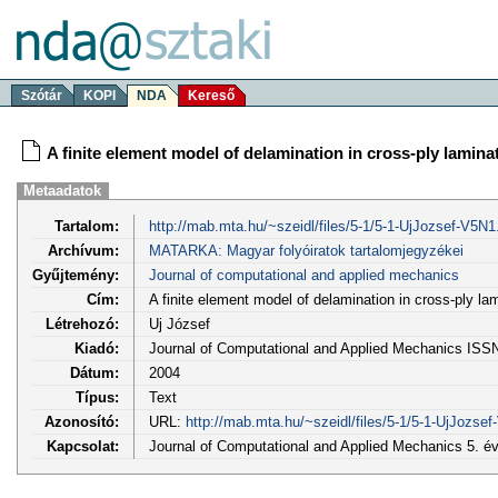
Szótár
KOPI
NDA
Kereső
A finite element model of delamination in cross-ply lamina
Metaadatok
Tartalom:
http://mab.mta.hu/~szeidl/files/5-1/5-1-UjJozsef-V5N1
Archívum:
MATARKA: Magyar folyóiratok tartalomjegyzékei
Gyűjtemény:
Journal of computational and applied mechanics
Cím:
A finite element model of delamination in cross-ply la
Létrehozó:
Uj József
Kiadó:
Journal of Computational and Applied Mechanics ISS
Dátum:
2004
Típus:
Text
Azonosító:
URL:
http://mab.mta.hu/~szeidl/files/5-1/5-1-UjJozsef
Kapcsolat:
Journal of Computational and Applied Mechanics 5. év