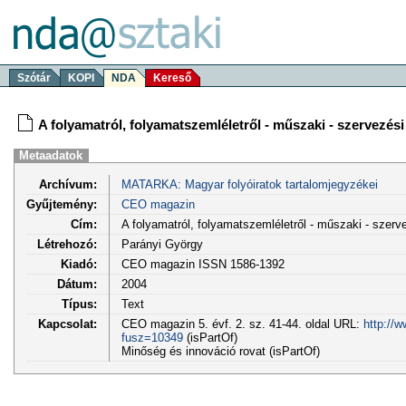
Szótár
KOPI
NDA
Kereső
A folyamatról, folyamatszemléletről - műszaki - szervezési
Metaadatok
Archívum:
MATARKA: Magyar folyóiratok tartalomjegyzékei
Gyűjtemény:
CEO magazin
Cím:
A folyamatról, folyamatszemléletről - műszaki - szerv
Létrehozó:
Parányi György
Kiadó:
CEO magazin ISSN 1586-1392
Dátum:
2004
Típus:
Text
Kapcsolat:
CEO magazin 5. évf. 2. sz. 41-44. oldal URL:
http://w
fusz=10349
(isPartOf)
Minőség és innováció rovat (isPartOf)