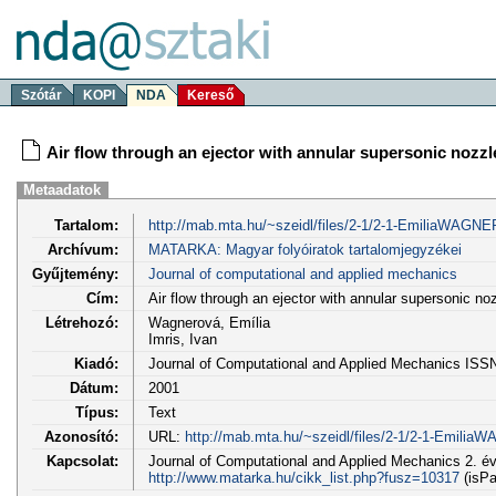
Szótár
KOPI
NDA
Kereső
Air flow through an ejector with annular supersonic nozzl
Metaadatok
Tartalom:
http://mab.mta.hu/~szeidl/files/2-1/2-1-EmiliaWAGN
Archívum:
MATARKA: Magyar folyóiratok tartalomjegyzékei
Gyűjtemény:
Journal of computational and applied mechanics
Cím:
Air flow through an ejector with annular supersonic no
Létrehozó:
Wagnerová, Emília
Imris, Ivan
Kiadó:
Journal of Computational and Applied Mechanics ISS
Dátum:
2001
Típus:
Text
Azonosító:
URL:
http://mab.mta.hu/~szeidl/files/2-1/2-1-Emili
Kapcsolat:
Journal of Computational and Applied Mechanics 2. évf
http://www.matarka.hu/cikk_list.php?fusz=10317
(isPa