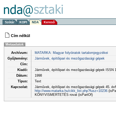
Szótár
KOPI
NDA
Kereső
Cím nélkül
Metaadatok
Archívum:
MATARKA: Magyar folyóiratok tartalomjegyzékei
Gyűjtemény:
Járművek, építőipari és mezőgazdasági gépek
Cím:
Kiadó:
Járművek, építőipari és mezőgazdasági gépek ISSN 
Dátum:
1998
Típus:
Text
Kapcsolat:
Járművek, építőipari és mezőgazdasági gépek 45. évf.
http://www.matarka.hu/cikk_list.php?fusz=10236
(isPa
KÖNYVISMERTETÉS rovat (isPartOf)