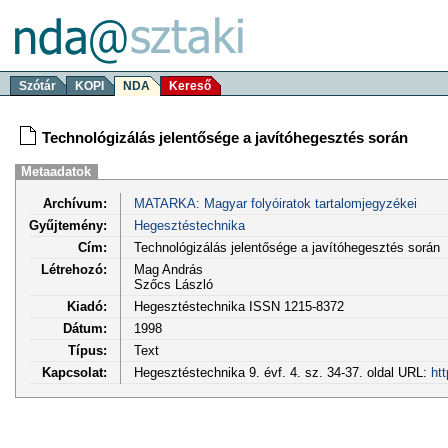
Szótár
KOPI
NDA
Kereső
Technológizálás jelentősége a javítóhegesztés során
Metaadatok
Archívum:
MATARKA: Magyar folyóiratok tartalomjegyzékei
Gyűjtemény:
Hegesztéstechnika
Cím:
Technológizálás jelentősége a javítóhegesztés során
Létrehozó:
Mag András
Szőcs László
Kiadó:
Hegesztéstechnika ISSN 1215-8372
Dátum:
1998
Típus:
Text
Kapcsolat:
Hegesztéstechnika 9. évf. 4. sz. 34-37. oldal URL:
ht