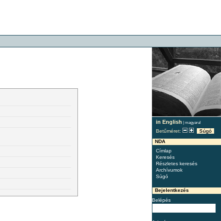
in English
|
magyarul
Betűméret:
Súgó
NDA
Címlap
Keresés
Részletes keresés
Archívumok
Súgó
Bejelentkezés
Belépés