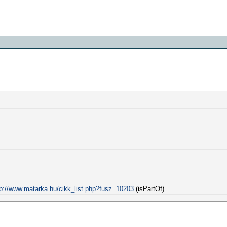
tp://www.matarka.hu/cikk_list.php?fusz=10203
(isPartOf)