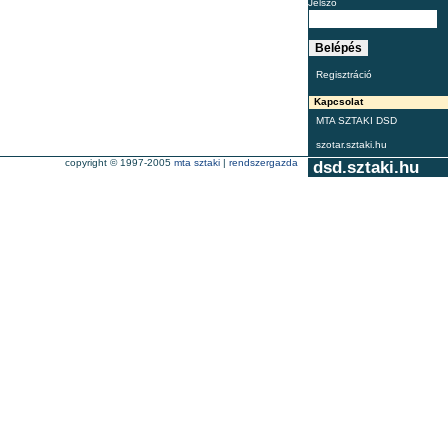
Jelszó
Regisztráció
Kapcsolat
MTA SZTAKI DSD
szotar.sztaki.hu
copyright © 1997-2005
mta sztaki
|
rendszergazda
dsd.sztaki.hu