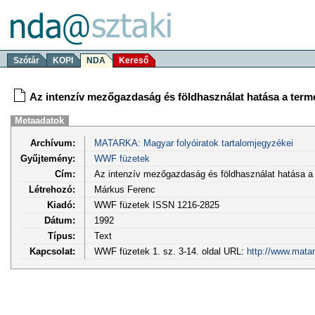
Szótár
KOPI
NDA
Kereső
Az intenzív mezőgazdaság és földhasználat hatása a ter
Metaadatok
Archívum:
MATARKA: Magyar folyóiratok tartalomjegyzékei
Gyűjtemény:
WWF füzetek
Cím:
Az intenzív mezőgazdaság és földhasználat hatása a
Létrehozó:
Márkus Ferenc
Kiadó:
WWF füzetek ISSN 1216-2825
Dátum:
1992
Típus:
Text
Kapcsolat:
WWF füzetek 1. sz. 3-14. oldal URL:
http://www.mata