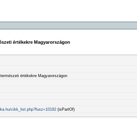
mészeti értékekre Magyarországon
 természeti értékekre Magyarországon
rka.hu/cikk_list.php?fusz=10192
(isPartOf)