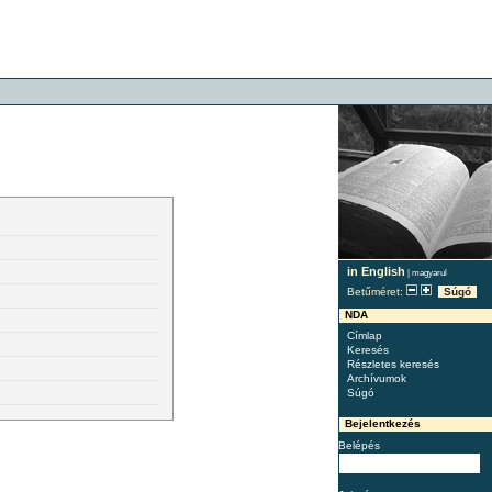
in English
|
magyarul
Betűméret:
Súgó
NDA
Címlap
Keresés
Részletes keresés
Archívumok
Súgó
Bejelentkezés
Belépés