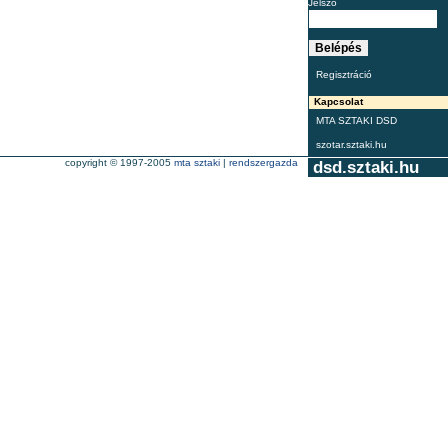
Jelszó
Regisztráció
Kapcsolat
MTA SZTAKI DSD
szotar.sztaki.hu
copyright © 1997-2005
mta sztaki
|
rendszergazda
dsd.sztaki.hu