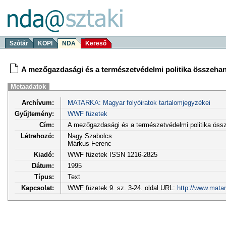
Szótár
KOPI
NDA
Kereső
A mezőgazdasági és a természetvédelmi politika összeha
Metaadatok
Archívum:
MATARKA: Magyar folyóiratok tartalomjegyzékei
Gyűjtemény:
WWF füzetek
Cím:
A mezőgazdasági és a természetvédelmi politika öss
Létrehozó:
Nagy Szabolcs
Márkus Ferenc
Kiadó:
WWF füzetek ISSN 1216-2825
Dátum:
1995
Típus:
Text
Kapcsolat:
WWF füzetek 9. sz. 3-24. oldal URL:
http://www.mata