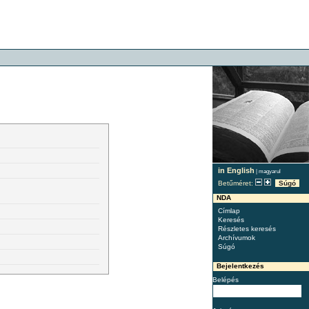
in English
|
magyarul
Betűméret:
Súgó
NDA
Címlap
Keresés
Részletes keresés
Archívumok
Súgó
Bejelentkezés
Belépés