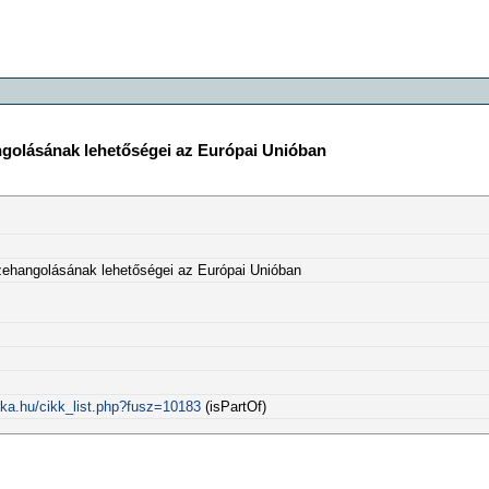
ngolásának lehetőségei az Európai Unióban
zehangolásának lehetőségei az Európai Unióban
rka.hu/cikk_list.php?fusz=10183
(isPartOf)