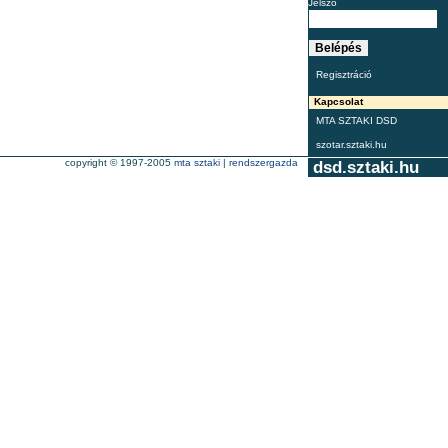
Jelszó
Regisztráció
Kapcsolat
MTA SZTAKI DSD
szotar.sztaki.hu
copyright © 1997-2005
mta sztaki
|
rendszergazda
dsd.sztaki.hu