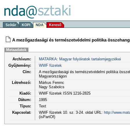
Szótár
KOPI
NDA
Kereső
A mezőgazdasági és természetvédelmi politika összehan
Metaadatok
Archívum:
MATARKA: Magyar folyóiratok tartalomjegyzékei
Gyűjtemény:
WWF füzetek
Cím:
A mezőgazdasági és természetvédelmi politika össze
Magyarországon
Létrehozó:
Márkus Ferenc
Nagy Szabolcs
Kiadó:
WWF füzetek ISSN 1216-2825
Dátum:
1995
Típus:
Text
Kapcsolat:
WWF füzetek 10. sz. 3-24. oldal URL:
http://www.mat
(isPartOf)