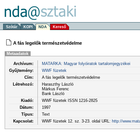
Szótár
KOPI
NDA
Kereső
A fás legelők természetvédelme
Metaadatok
Archívum:
MATARKA: Magyar folyóiratok tartalomjegyzékei
Gyűjtemény:
WWF füzetek
Cím:
A fás legelők természetvédelme
Létrehozó:
Haraszthy László
Márkus Ferenc
Bank László
Kiadó:
WWF füzetek ISSN 1216-2825
Dátum:
1997
Típus:
Text
Kapcsolat:
WWF füzetek 12. sz. 3-23. oldal URL:
http://www.mat