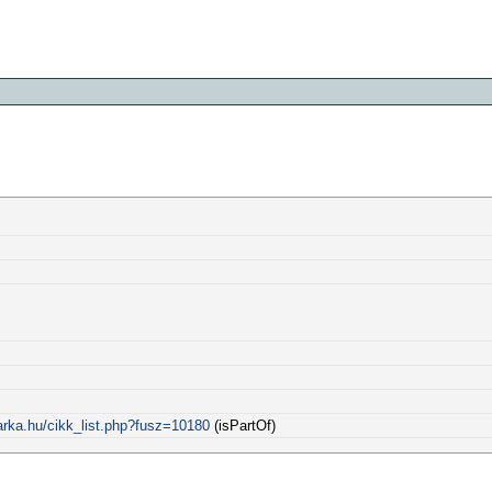
arka.hu/cikk_list.php?fusz=10180
(isPartOf)