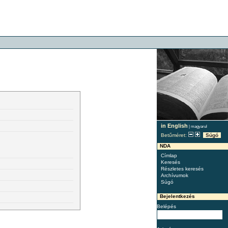
in English
|
magyarul
Betűméret:
Súgó
NDA
Címlap
Keresés
Részletes keresés
Archívumok
Súgó
Bejelentkezés
Belépés