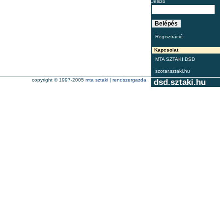
Jelszó
Regisztráció
Kapcsolat
MTA SZTAKI DSD
szotar.sztaki.hu
copyright © 1997-2005
mta sztaki
|
rendszergazda
dsd.sztaki.hu