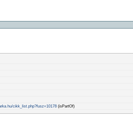
arka.hu/cikk_list.php?fusz=10178
(isPartOf)