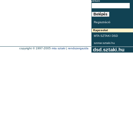
Jelszó
Regisztráció
Kapcsolat
MTA SZTAKI DSD
szotar.sztaki.hu
copyright © 1997-2005
mta sztaki
|
rendszergazda
dsd.sztaki.hu