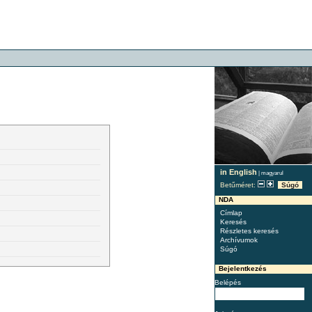
in English
|
magyarul
Betűméret:
Súgó
NDA
Címlap
Keresés
Részletes keresés
Archívumok
Súgó
Bejelentkezés
Belépés