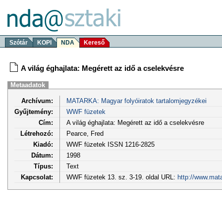
Szótár
KOPI
NDA
Kereső
A világ éghajlata: Megérett az idő a cselekvésre
Metaadatok
Archívum:
MATARKA: Magyar folyóiratok tartalomjegyzékei
Gyűjtemény:
WWF füzetek
Cím:
A világ éghajlata: Megérett az idő a cselekvésre
Létrehozó:
Pearce, Fred
Kiadó:
WWF füzetek ISSN 1216-2825
Dátum:
1998
Típus:
Text
Kapcsolat:
WWF füzetek 13. sz. 3-19. oldal URL:
http://www.mat