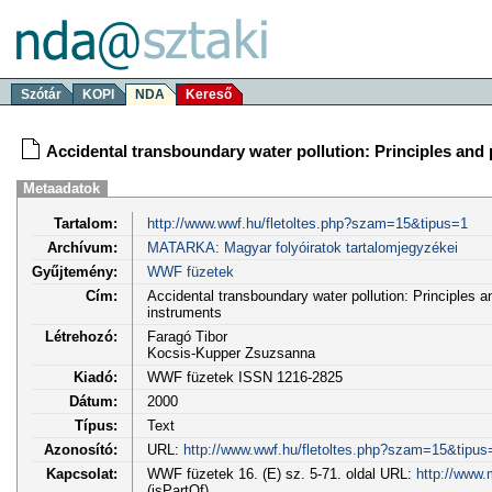
Szótár
KOPI
NDA
Kereső
Accidental transboundary water pollution: Principles and p
Metaadatok
Tartalom:
http://www.wwf.hu/fletoltes.php?szam=15&tipus=1
Archívum:
MATARKA: Magyar folyóiratok tartalomjegyzékei
Gyűjtemény:
WWF füzetek
Cím:
Accidental transboundary water pollution: Principles and
instruments
Létrehozó:
Faragó Tibor
Kocsis-Kupper Zsuzsanna
Kiadó:
WWF füzetek ISSN 1216-2825
Dátum:
2000
Típus:
Text
Azonosító:
URL:
http://www.wwf.hu/fletoltes.php?szam=15&tipus
Kapcsolat:
WWF füzetek 16. (E) sz. 5-71. oldal URL:
http://www.
(isPartOf)