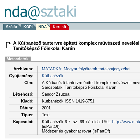
Szótár
KOPI
NDA
Kereső
A Kútbanéző tantervre épített komplex művészeti nevelési
Tanítóképző Főiskolai Karán
Metaadatok
Archívum:
MATARKA: Magyar folyóiratok tartalomjegyzékei
Gyűjtemény:
Kútbanézők
Cím:
A Kútbanéző tantervre épített komplex művészeti nev
Sárospataki Tanítóképző Főiskolai Karán
Létrehozó:
Sándor Zsuzsa
Kiadó:
Kútbanézők ISSN 1419-6751
Dátum:
2001
Típus:
Text
Kapcsolat:
Kútbanézők 6-7. sz. 69-77. oldal URL:
http://www.mat
(isPartOf)
Módszer és gyakorlat rovat (isPartOf)