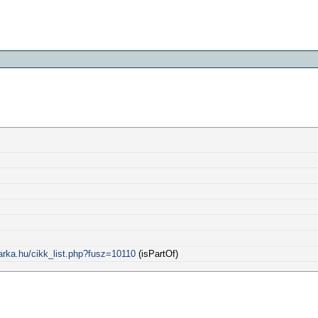
arka.hu/cikk_list.php?fusz=10110
(isPartOf)