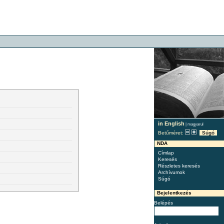
in English
|
magyarul
Betűméret:
Súgó
NDA
Címlap
Keresés
Részletes keresés
Archívumok
Súgó
Bejelentkezés
Belépés