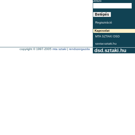
Jelszó
Regisztráció
Kapcsolat
MTA SZTAKI DSD
szotar.sztaki.hu
copyright © 1997-2005
mta sztaki
|
rendszergazda
dsd.sztaki.hu