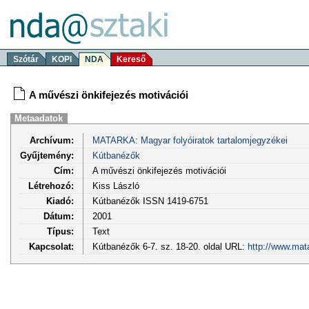
Szótár
KOPI
NDA
Kereső
A művészi önkifejezés motivációi
Metaadatok
Archívum:
MATARKA: Magyar folyóiratok tartalomjegyzékei
Gyűjtemény:
Kútbanézők
Cím:
A művészi önkifejezés motivációi
Létrehozó:
Kiss László
Kiadó:
Kútbanézők ISSN 1419-6751
Dátum:
2001
Típus:
Text
Kapcsolat:
Kútbanézők 6-7. sz. 18-20. oldal URL:
http://www.mat