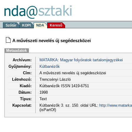
Szótár
KOPI
NDA
Kereső
A művészeti nevelés új segédeszközei
Metaadatok
Archívum:
MATARKA: Magyar folyóiratok tartalomjegyzékei
Gyűjtemény:
Kútbanézők
Cím:
A művészeti nevelés új segédeszközei
Létrehozó:
Trencsényi László
Kiadó:
Kútbanézők ISSN 1419-6751
Dátum:
1998
Típus:
Text
Kapcsolat:
Kútbanézők 3. sz. 150. oldal URL:
http://www.matarka
(isPartOf)