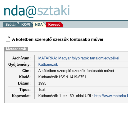
Szótár
KOPI
NDA
Kereső
A kötetben szereplő szerzők fontosabb művei
Metaadatok
Archívum:
MATARKA: Magyar folyóiratok tartalomjegyzékei
Gyűjtemény:
Kútbanézők
Cím:
A kötetben szereplő szerzők fontosabb művei
Kiadó:
Kútbanézők ISSN 1419-6751
Dátum:
1995
Típus:
Text
Kapcsolat:
Kútbanézők 1. sz. 69. oldal URL:
http://www.matarka.