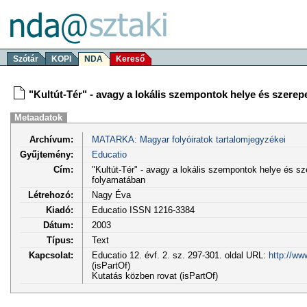
Szótár
KOPI
NDA
Kereső
"Kultút-Tér" - avagy a lokális szempontok helye és szerep
Metaadatok
Archívum:
MATARKA: Magyar folyóiratok tartalomjegyzékei
Gyűjtemény:
Educatio
Cím:
"Kultút-Tér" - avagy a lokális szempontok helye és sz
folyamatában
Létrehozó:
Nagy Éva
Kiadó:
Educatio ISSN 1216-3384
Dátum:
2003
Típus:
Text
Kapcsolat:
Educatio 12. évf. 2. sz. 297-301. oldal URL:
http://ww
(isPartOf)
Kutatás közben rovat (isPartOf)